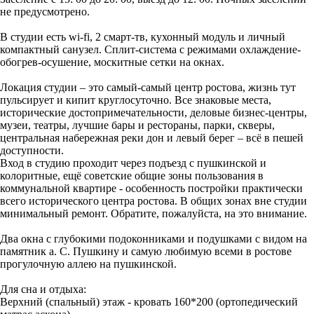
не предусмотрено.
В студии есть wi-fi, 2 смарт-тв, кухонный модуль и личный
компактный санузел. Сплит-система с режимами охлаждение-
обогрев-осушение, москитные сетки на окнах.
Локация студии – это самый-самый центр ростова, жизнь тут
пульсирует и кипит круглосуточно. Все знаковые места,
исторические достопримечательности, деловые бизнес-центры,
музеи, театры, лучшие бары и рестораны, парки, скверы,
центральная набережная реки дон и левый берег – всё в пешей
доступности.
Вход в студию проходит через подъезд с пушкинской и
колоритные, ещё советские общие зоны пользования в
коммунальной квартире - особенность постройки практически
всего исторического центра ростова. В общих зонах вне студии
минимальный ремонт. Обратите, пожалуйста, на это внимание.
Два окна с глубокими подоконниками и подушками с видом на
памятник а. С. Пушкину и самую любимую всеми в ростове
прогулочную аллею на пушкинской.
Для сна и отдыха:
Верхний (спальный) этаж - кровать 160*200 (ортопедический