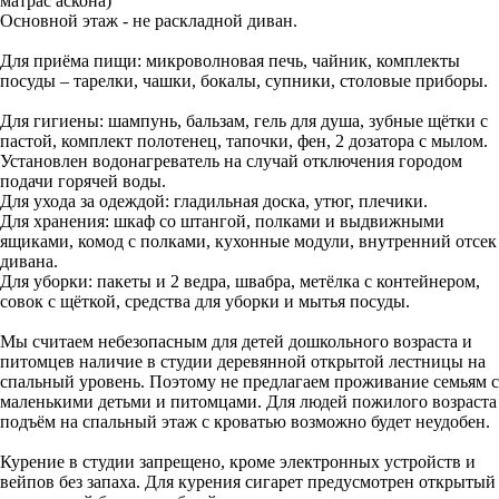
матрас аскона)
Основной этаж - не раскладной диван.
Для приёма пищи: микроволновая печь, чайник, комплекты
посуды – тарелки, чашки, бокалы, супники, столовые приборы.
Для гигиены: шампунь, бальзам, гель для душа, зубные щётки с
пастой, комплект полотенец, тапочки, фен, 2 дозатора с мылом.
Установлен водонагреватель на случай отключения городом
подачи горячей воды.
Для ухода за одеждой: гладильная доска, утюг, плечики.
Для хранения: шкаф со штангой, полками и выдвижными
ящиками, комод с полками, кухонные модули, внутренний отсек
дивана.
Для уборки: пакеты и 2 ведра, швабра, метёлка с контейнером,
совок с щёткой, средства для уборки и мытья посуды.
Мы считаем небезопасным для детей дошкольного возраста и
питомцев наличие в студии деревянной открытой лестницы на
спальный уровень. Поэтому не предлагаем проживание семьям с
маленькими детьми и питомцами. Для людей пожилого возраста
подъём на спальный этаж с кроватью возможно будет неудобен.
Курение в студии запрещено, кроме электронных устройств и
вейпов без запаха. Для курения сигарет предусмотрен открытый