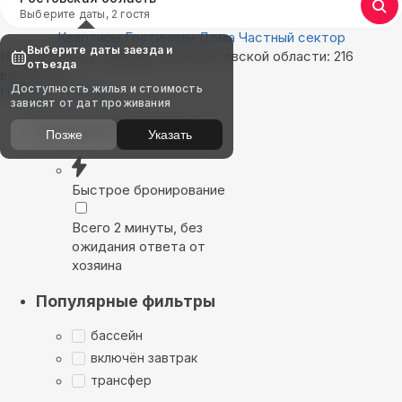
Выберите даты, 2 гостя
Квартиры
Гостиницы
Дома
Частный сектор
Выберите даты заезда и
Найдём, где остановиться в Ростовской области: 216
отъезда
вариантов
Доступность жилья и стоимость
Показать на карте
зависят от дат проживания
Выбирайте лучшее
Позже
Указать
Быстрое бронирование
Всего 2 минуты, без
ожидания ответа от
хозяина
Популярные фильтры
бассейн
включён завтрак
трансфер