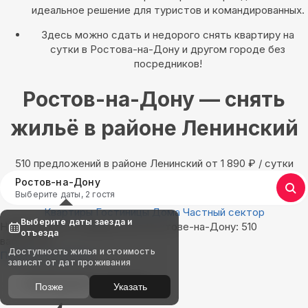
идеальное решение для туристов и командированных.
Здесь можно сдать и недорого снять квартиру на
сутки в Ростова-на-Дону и другом городе без
посредников!
Ростов-на-Дону — снять
жильё в районе Ленинский
510 предложений в районе Ленинский oт 1 890
₽
/ сутки
Ростов-на-Дону
Выберите даты, 2 гостя
Квартиры
Гостиницы
Дома
Частный сектор
Выберите даты заезда и
Найдём, где остановиться в Ростове-на-Дону: 510
отъезда
вариантов
Доступность жилья и стоимость
Показать на карте
зависят от дат проживания
Выбирайте лучшее
Позже
Указать